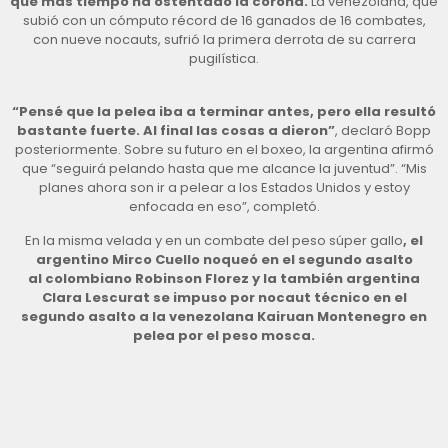
que más tiempo ha ostentado la corona.
La venezolana, que
subió con un cómputo récord de 16 ganados de 16 combates,
con nueve nocauts, sufrió la primera derrota de su carrera
pugilística.
“Pensé que la pelea iba a terminar antes, pero ella resultó
bastante fuerte. Al final las cosas a dieron”
, declaró Bopp
posteriormente. Sobre su futuro en el boxeo, la argentina afirmó
que “seguirá pelando hasta que me alcance la juventud”. “Mis
planes ahora son ir a pelear a los Estados Unidos y estoy
enfocada en eso”, completó.
En la misma velada y en un combate del peso súper gallo
, el
argentino Mirco Cuello noqueó en el segundo asalto
al colombiano Robinson Florez y la también argentina
Clara Lescurat se impuso por nocaut técnico en el
segundo asalto a la venezolana Kairuan Montenegro en
pelea por el peso mosca.