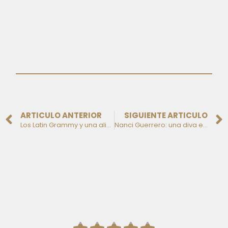
ARTICULO ANTERIOR
SIGUIENTE ARTICULO
Los Latin Grammy y una alianza con sabor a éxito
Nanci Guerrero: una diva en evolución permanente