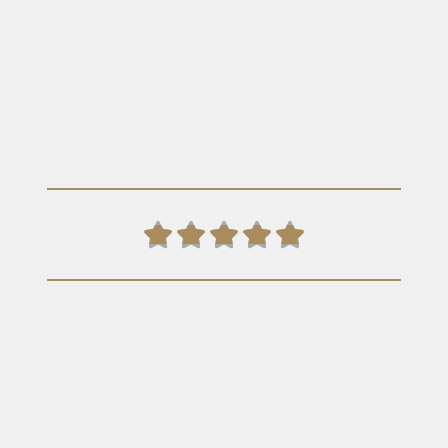




