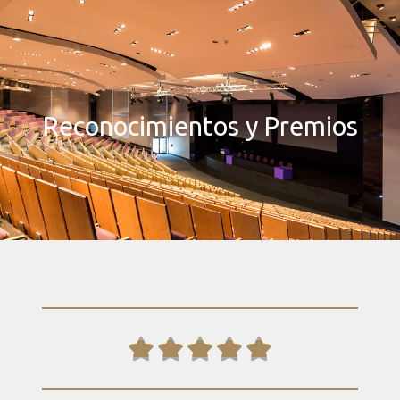
Reconocimientos y Premios




