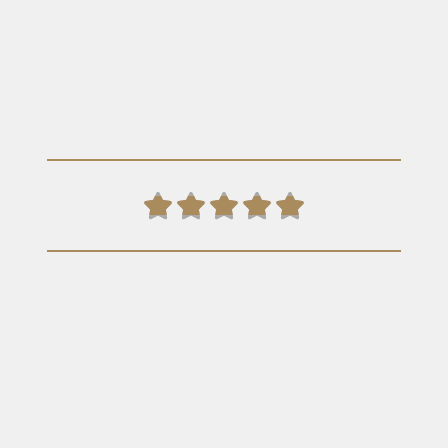




