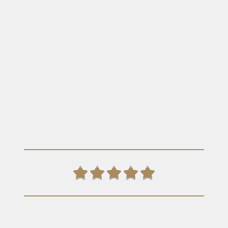




