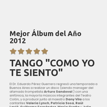
Mejor Álbum del Año
2012





TANGO "COMO YO
TE SIENTO"
El Dr. Eduardo Pérez Guerrero regresó una temporada a
Buenos Aires a realizar un disco (siendo manager del
afamado trompetista
Arturo Sandoval
) con una
sinfónica, la mayoría músicos integrantes del Teatro
Colón, y a producir junto al maestro
Dany Vila
a los
cantantes
Valeria Lynch
,
Patricia Sosa
,
Raúl
Lavié
,
Guillermo Fernández
,
María Graña
y
Julia