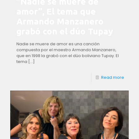
“Nadie se muere de
amor”, El tema que
Armando Manzanero
grabó con el dúo Tupay
Nadie se muere de amor es una canción
compuesta por el maestro Armando Manzanero,
que en 1998 la grabó con el dúo boliviano Tupay. El
tema
[…]
Read more