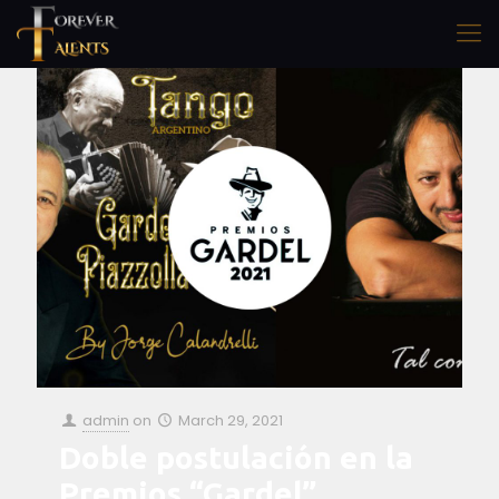
admin
on
March 29, 2021
Doble postulación en la
Premios “Gardel”